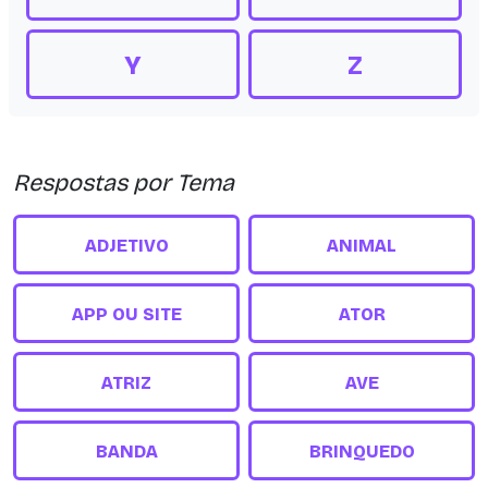
Y
Z
Respostas por Tema
ADJETIVO
ANIMAL
APP OU SITE
ATOR
ATRIZ
AVE
BANDA
BRINQUEDO