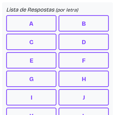
Lista de Respostas
(por letra)
A
B
C
D
E
F
G
H
I
J