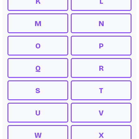
K
L
M
N
O
P
Q
R
S
T
U
V
W
X