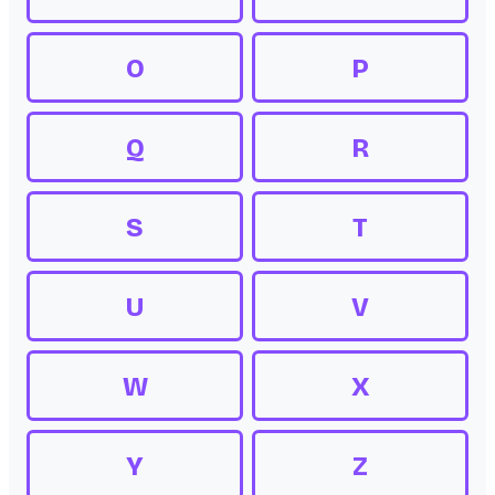
O
P
Q
R
S
T
U
V
W
X
Y
Z