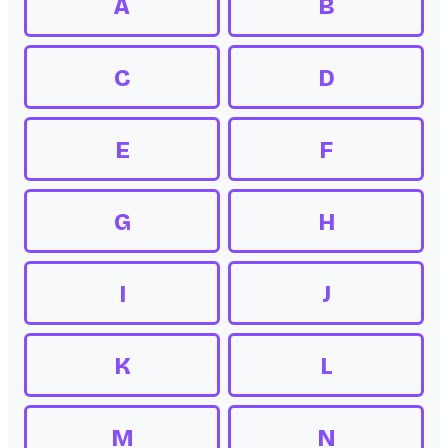
A
B
C
D
E
F
G
H
I
J
K
L
M
N