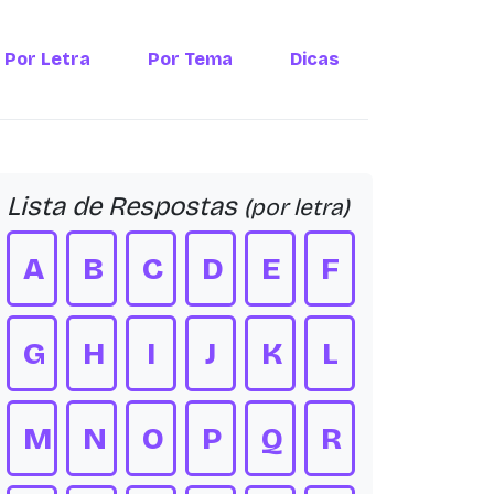
Por Letra
Por Tema
Dicas
Lista de Respostas
(por letra)
A
B
C
D
E
F
G
H
I
J
K
L
M
N
O
P
Q
R