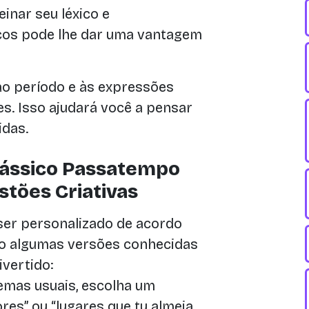
einar seu léxico e
cos pode lhe dar uma vantagem
o período e às expressões
s. Isso ajudará você a pensar
idas.
lássico Passatempo
tões Criativas
ser personalizado de acordo
ão algumas versões conhecidas
ivertido:
emas usuais, escolha um
res” ou “lugares que tu almeja