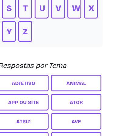
S
T
U
V
W
X
Y
Z
Respostas por Tema
ADJETIVO
ANIMAL
APP OU SITE
ATOR
ATRIZ
AVE