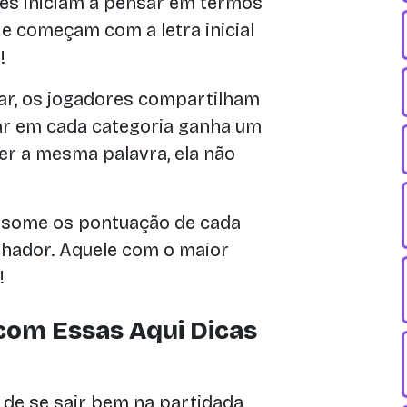
es iniciam a pensar em termos
e começam com a letra inicial
!
r, os jogadores compartilham
ar em cada categoria ganha um
ver a mesma palavra, ela não
, some os pontuação de cada
nhador. Aquele com o maior
!
com Essas Aqui Dicas
 de se sair bem na partidada