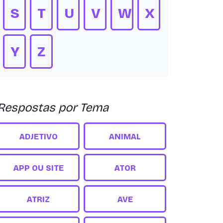
S
T
U
V
W
X
Y
Z
Respostas por Tema
ADJETIVO
ANIMAL
APP OU SITE
ATOR
ATRIZ
AVE