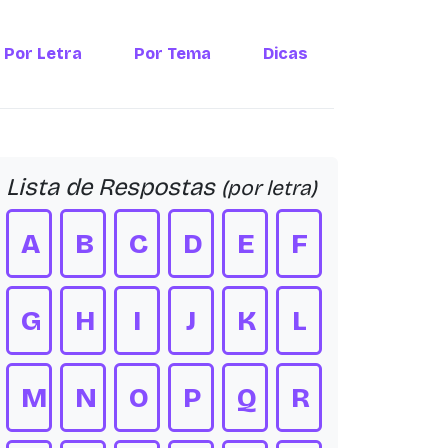
Por Letra
Por Tema
Dicas
Lista de Respostas
(por letra)
A
B
C
D
E
F
G
H
I
J
K
L
M
N
O
P
Q
R