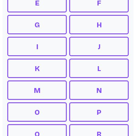
E
F
G
H
I
J
K
L
M
N
O
P
Q
R