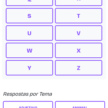
S
T
U
V
W
X
Y
Z
Respostas por Tema
ADJETIVO
ANIMAL