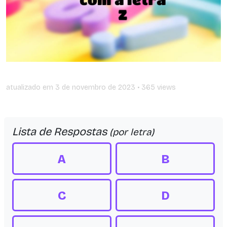
atualizado em
3 de novembro de 2023
• 365 views
Lista de Respostas
(por letra)
A
B
C
D