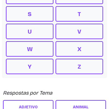
S
T
U
V
W
X
Y
Z
Respostas por Tema
ADJETIVO
ANIMAL