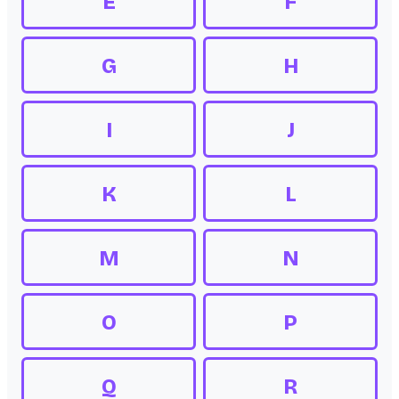
E
F
G
H
I
J
K
L
M
N
O
P
Q
R