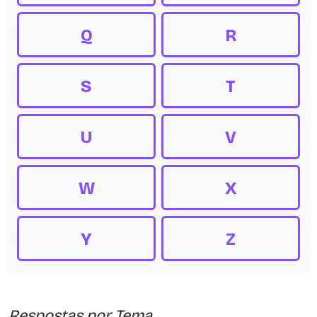
Q
R
S
T
U
V
W
X
Y
Z
Respostas por Tema