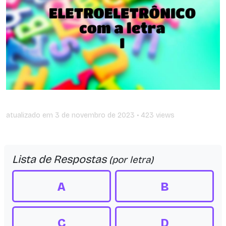
atualizado em
3 de novembro de 2023
• 423 views
Lista de Respostas
(por letra)
A
B
C
D