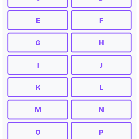
E
F
G
H
I
J
K
L
M
N
O
P