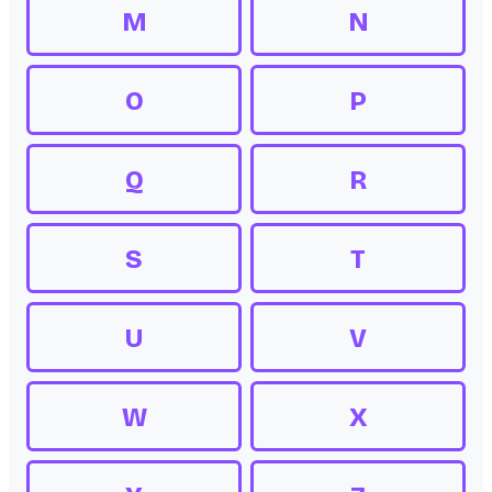
M
N
O
P
Q
R
S
T
U
V
W
X