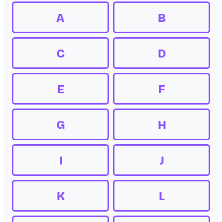
A
B
C
D
E
F
G
H
I
J
K
L