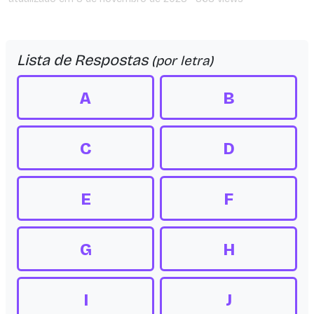
Lista de Respostas
(por letra)
A
B
C
D
E
F
G
H
I
J