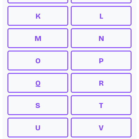
K
L
M
N
O
P
Q
R
S
T
U
V