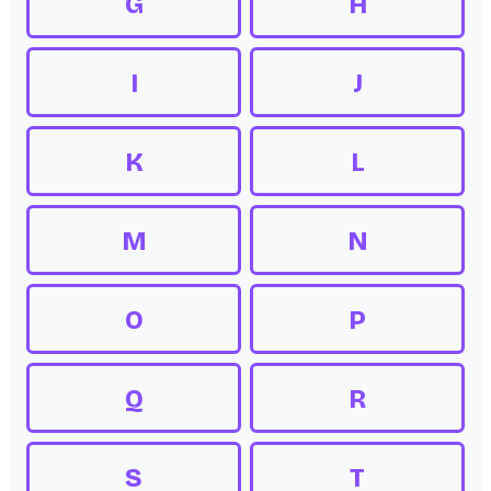
G
H
I
J
K
L
M
N
O
P
Q
R
S
T