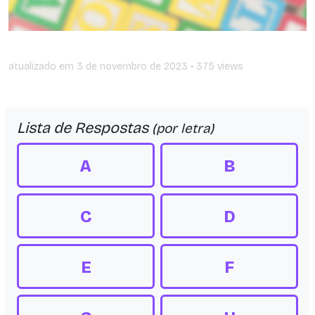
atualizado em
3 de novembro de 2023
• 375 views
Lista de Respostas
(por letra)
A
B
C
D
E
F