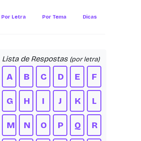
Por Letra
Por Tema
Dicas
Lista de Respostas
(por letra)
A
B
C
D
E
F
G
H
I
J
K
L
M
N
O
P
Q
R