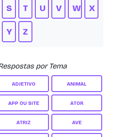
S
T
U
V
W
X
Y
Z
Respostas por Tema
ADJETIVO
ANIMAL
APP OU SITE
ATOR
ATRIZ
AVE