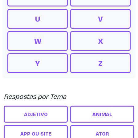
U
V
W
X
Y
Z
Respostas por Tema
ADJETIVO
ANIMAL
APP OU SITE
ATOR