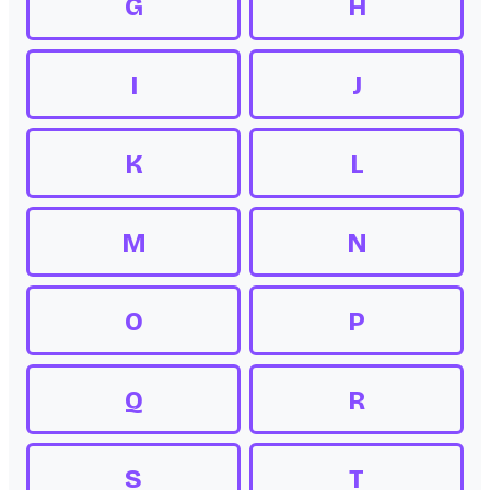
G
H
I
J
K
L
M
N
O
P
Q
R
S
T