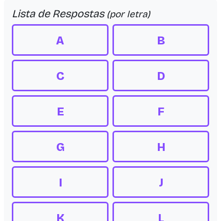
Lista de Respostas
(por letra)
A
B
C
D
E
F
G
H
I
J
K
L