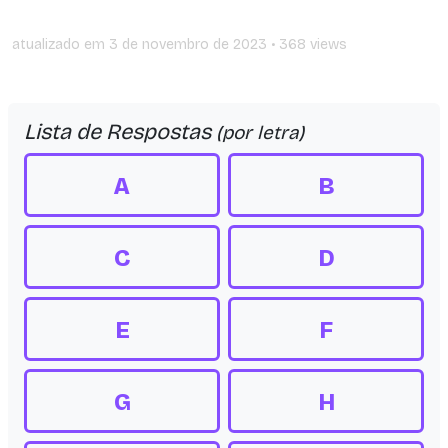
atualizado em
3 de novembro de 2023
• 368 views
Lista de Respostas
(por letra)
A
B
C
D
E
F
G
H