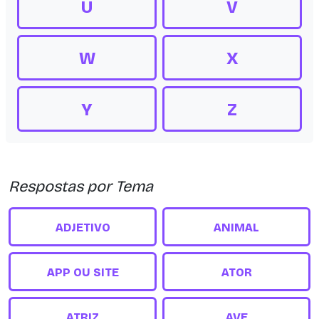
U
V
W
X
Y
Z
Respostas por Tema
ADJETIVO
ANIMAL
APP OU SITE
ATOR
ATRIZ
AVE