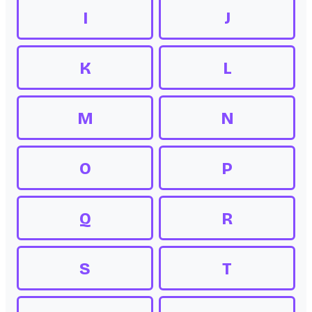
I
J
K
L
M
N
O
P
Q
R
S
T