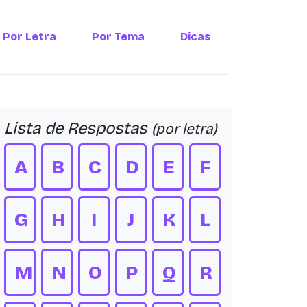
Por Letra
Por Tema
Dicas
Lista de Respostas
(por letra)
A
B
C
D
E
F
G
H
I
J
K
L
M
N
O
P
Q
R