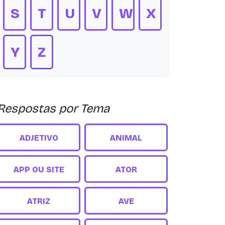
S
T
U
V
W
X
Y
Z
Respostas por Tema
ADJETIVO
ANIMAL
APP OU SITE
ATOR
ATRIZ
AVE