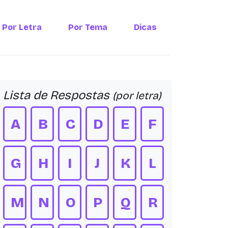
Por Letra
Por Tema
Dicas
Lista de Respostas
(por letra)
A
B
C
D
E
F
G
H
I
J
K
L
M
N
O
P
Q
R