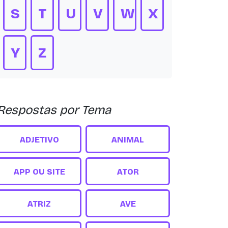
S
T
U
V
W
X
Y
Z
Respostas por Tema
ADJETIVO
ANIMAL
APP OU SITE
ATOR
ATRIZ
AVE