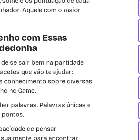
, someie os pontuação de cada
anhador. Aquele com o maior
enho com Essas
Adedonha
 de se sair bem na partidade
acetes que vão te ajudar:
s conhecimento sobre diversas
nho no Game.
her palavras. Palavras únicas e
 pontos.
pacidade de pensar
a sua mente para encontrar