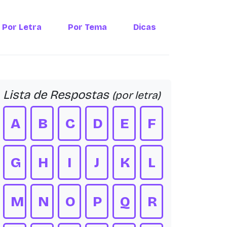
Por Letra
Por Tema
Dicas
Lista de Respostas
(por letra)
A
B
C
D
E
F
G
H
I
J
K
L
M
N
O
P
Q
R