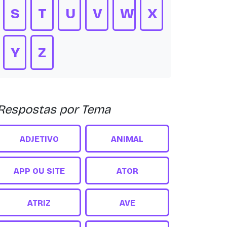
S
T
U
V
W
X
Y
Z
Respostas por Tema
ADJETIVO
ANIMAL
APP OU SITE
ATOR
ATRIZ
AVE