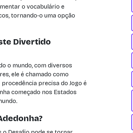
mentar o vocabulário e
cos, tornando-o uma opção
ste Divertido
odo o mundo, com diversos
ares, ele é chamado como
 procedência precisa do Jogo é
enha começado nos Estados
mundo.
 Adedonha?
 o Desafio pode se tornar