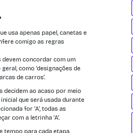
?
e usa apenas papel, canetas e
nfere comigo as regras
s devem concordar com um
o geral, como ‘designações de
arcas de carros’.
s decidem ao acaso por meio
inicial que será usada durante
cionada for ‘A’, todas as
r com a letrinha ‘A’.
de tempo para cada etapa,