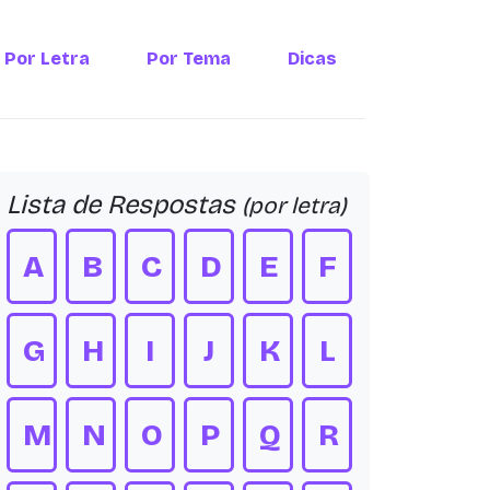
Por Letra
Por Tema
Dicas
Lista de Respostas
(por letra)
A
B
C
D
E
F
G
H
I
J
K
L
M
N
O
P
Q
R