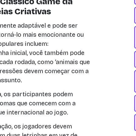
 Clássico Game da
as Criativas
mente adaptável e pode ser
torná-lo mais emocionante ou
opulares incluem:
nha inicial, você também pode
 cada rodada, como ‘animais que
expressões devem começar com a
assunto.
, os participantes podem
idiomas que comecem com a
ue internacional ao jogo.
ação, os jogadores devem
 duas letrinhas em vez de