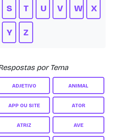
S
T
U
V
W
X
Y
Z
Respostas por Tema
ADJETIVO
ANIMAL
APP OU SITE
ATOR
ATRIZ
AVE