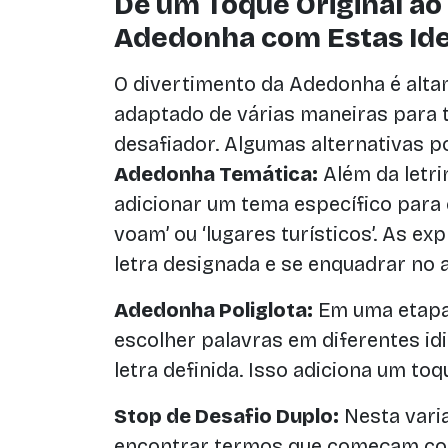
Dê um Toque Original ao
Adedonha com Estas Idei
O divertimento da Adedonha é alta
adaptado de várias maneiras para 
desafiador. Algumas alternativas p
Adedonha Temática:
Além da letri
adicionar um tema específico para
voam’ ou ‘lugares turísticos’. As 
letra designada e se enquadrar no 
Adedonha Poliglota:
Em uma etapa
escolher palavras em diferentes 
letra definida. Isso adiciona um toq
Stop de Desafio Duplo:
Nesta vari
encontrar termos que começam com