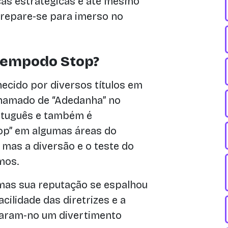
cas estratégicas e até mesmo
 Prepare-se para imerso no
tempodo Stop?
ecido por diversos títulos em
chamado de “Adedanha” no
ortuguês e também é
p” em algumas áreas do
mas a diversão e o teste do
mos.
 mas sua reputação se espalhou
cilidade das diretrizes e a
rnaram-no um divertimento