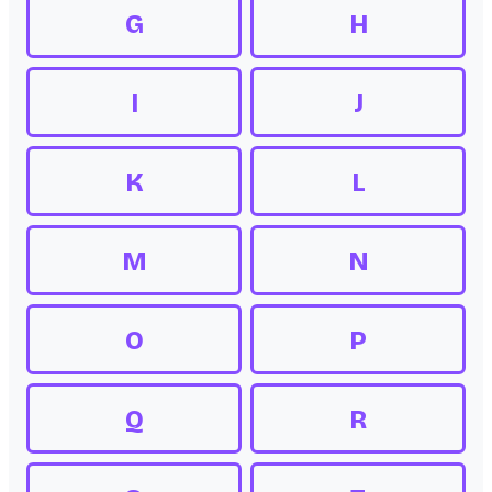
G
H
I
J
K
L
M
N
O
P
Q
R