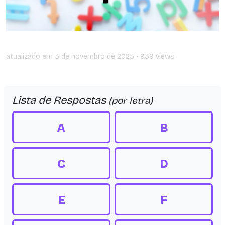
atualizado em
3 de novembro de 2023
• 939 views
Lista de Respostas
(por letra)
A
B
C
D
E
F