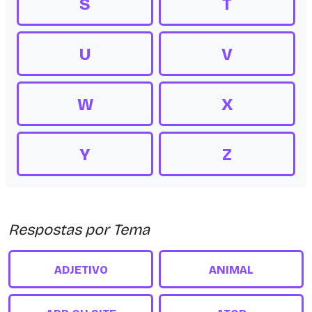
S
T
U
V
W
X
Y
Z
Respostas por Tema
ADJETIVO
ANIMAL