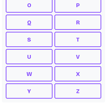
O
P
Q
R
S
T
U
V
W
X
Y
Z