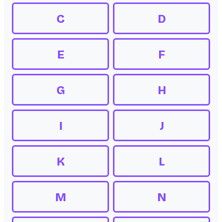
C
D
E
F
G
H
I
J
K
L
M
N