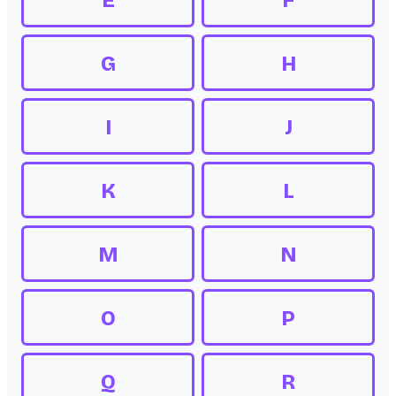
E
F
G
H
I
J
K
L
M
N
O
P
Q
R