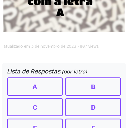
atualizado em
3 de novembro de 2023
• 667 views
Lista de Respostas
(por letra)
A
B
C
D