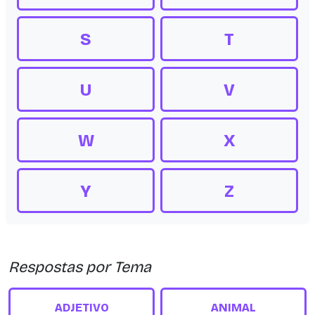
S
T
U
V
W
X
Y
Z
Respostas por Tema
ADJETIVO
ANIMAL