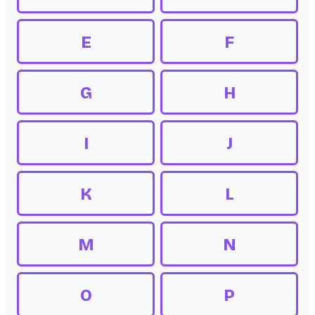
E
F
G
H
I
J
K
L
M
N
O
P