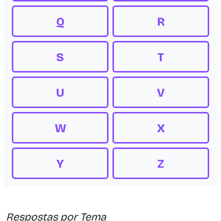
Q
R
S
T
U
V
W
X
Y
Z
Respostas por Tema