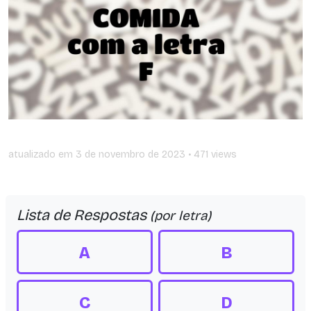
atualizado em
3 de novembro de 2023
• 471 views
Lista de Respostas
(por letra)
A
B
C
D