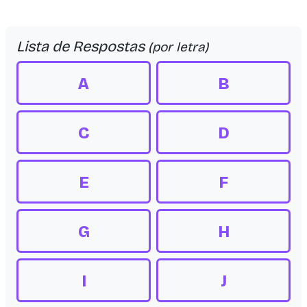
Lista de Respostas
(por letra)
A
B
C
D
E
F
G
H
I
J