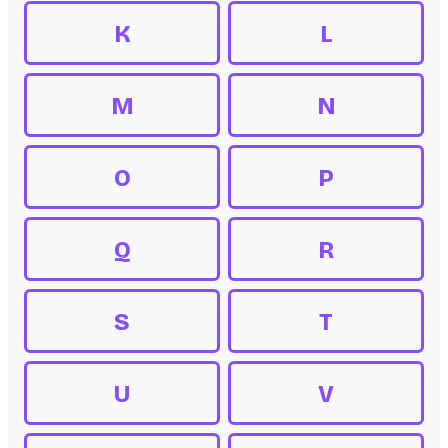
K
L
M
N
O
P
Q
R
S
T
U
V