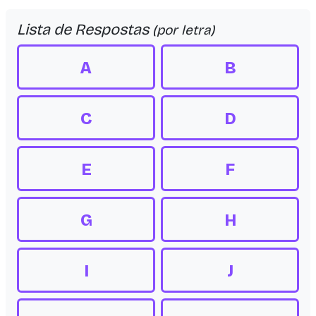
Lista de Respostas
(por letra)
A
B
C
D
E
F
G
H
I
J