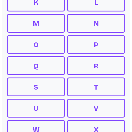
K
L
M
N
O
P
Q
R
S
T
U
V
W
X