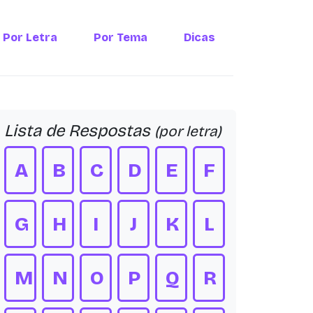
Por Letra
Por Tema
Dicas
Lista de Respostas
(por letra)
A
B
C
D
E
F
G
H
I
J
K
L
M
N
O
P
Q
R