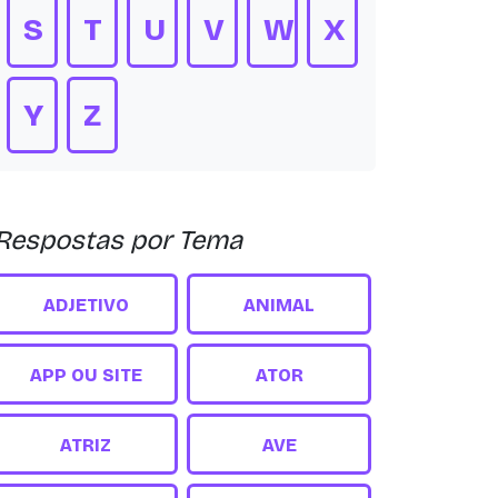
S
T
U
V
W
X
Y
Z
Respostas por Tema
ADJETIVO
ANIMAL
APP OU SITE
ATOR
ATRIZ
AVE