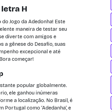
letra H
 do Jogo da Adedonha! Este
elente maneira de testar seu
se diverte com amigos e
os a gênese do Desafio, suas
sempenho excepcional e até
 Bora começar!
p
astante popular globalmente.
rio, ele ganhou inúmeras
rme a localização. No Brasil, é
m Portugal como ‘Adedanha’, e