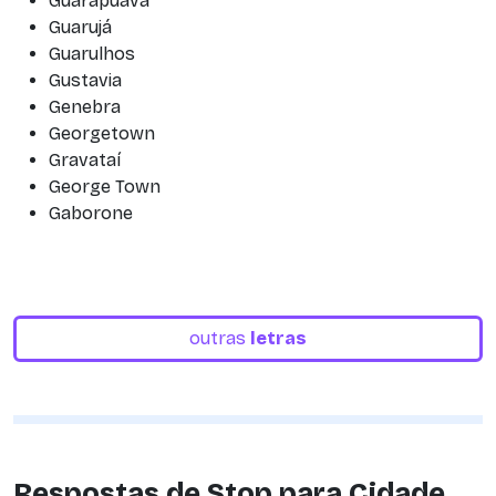
Guarapuava
Guarujá
Guarulhos
Gustavia
Genebra
Georgetown
Gravataí
George Town
Gaborone
outras
letras
Respostas de Stop para Cidade