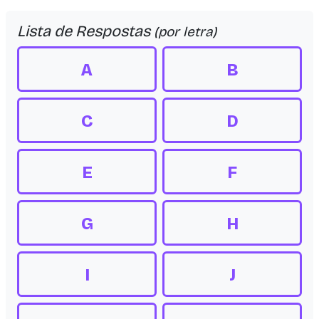
Lista de Respostas
(por letra)
A
B
C
D
E
F
G
H
I
J