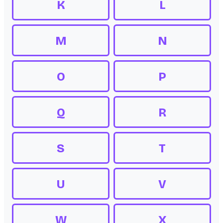
K
L
M
N
O
P
Q
R
S
T
U
V
W
X