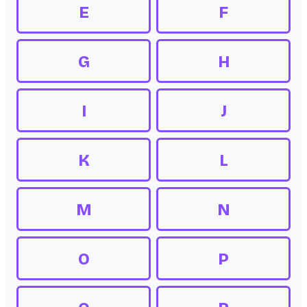
E
F
G
H
I
J
K
L
M
N
O
P