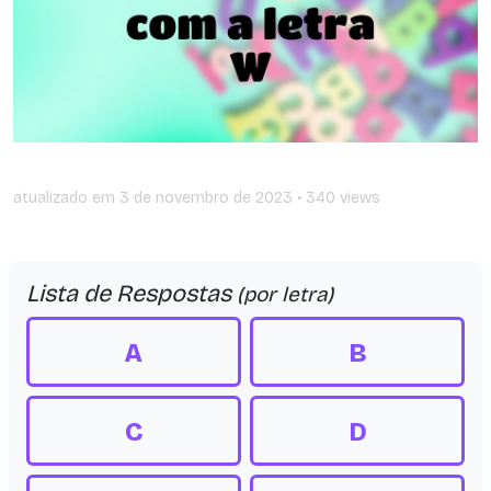
atualizado em
3 de novembro de 2023
• 340 views
Lista de Respostas
(por letra)
A
B
C
D