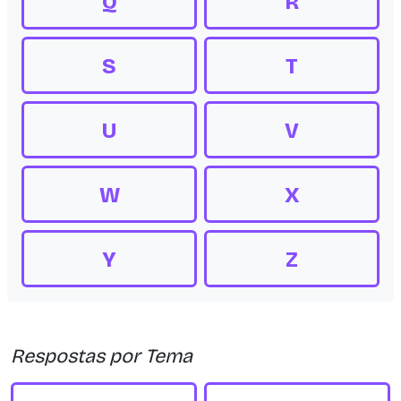
Q
R
S
T
U
V
W
X
Y
Z
Respostas por Tema