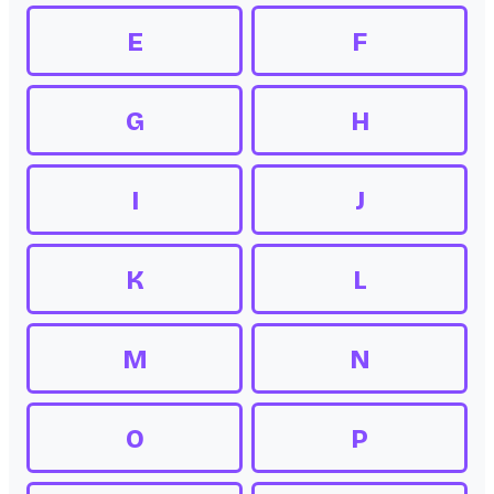
E
F
G
H
I
J
K
L
M
N
O
P