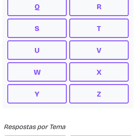
Q
R
S
T
U
V
W
X
Y
Z
Respostas por Tema