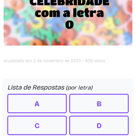
atualizado em
3 de novembro de 2023
• 409 views
Lista de Respostas
(por letra)
A
B
C
D