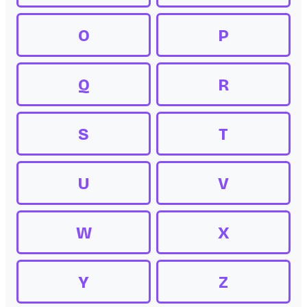
O
P
Q
R
S
T
U
V
W
X
Y
Z