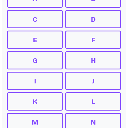
C
D
E
F
G
H
I
J
K
L
M
N