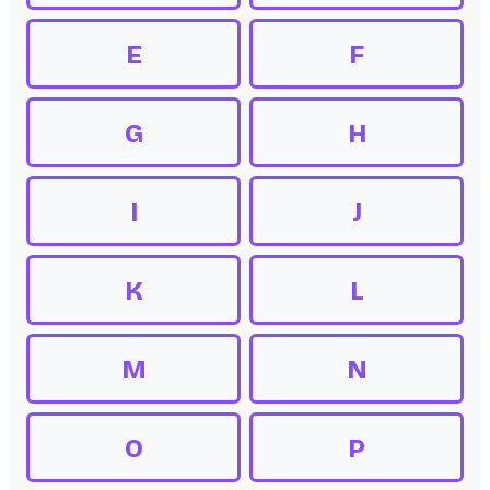
E
F
G
H
I
J
K
L
M
N
O
P