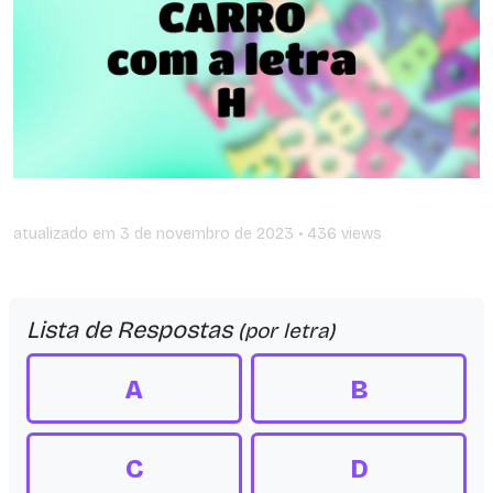
atualizado em
3 de novembro de 2023
• 436 views
Lista de Respostas
(por letra)
A
B
C
D