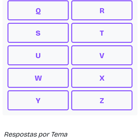
Q
R
S
T
U
V
W
X
Y
Z
Respostas por Tema