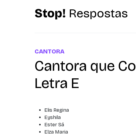
Stop!
Respostas
CANTORA
Cantora que C
Letra E
Elis Regina
Eyshila
Ester Sá
Elza Maria