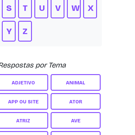
S
T
U
V
W
X
Y
Z
Respostas por Tema
ADJETIVO
ANIMAL
APP OU SITE
ATOR
ATRIZ
AVE