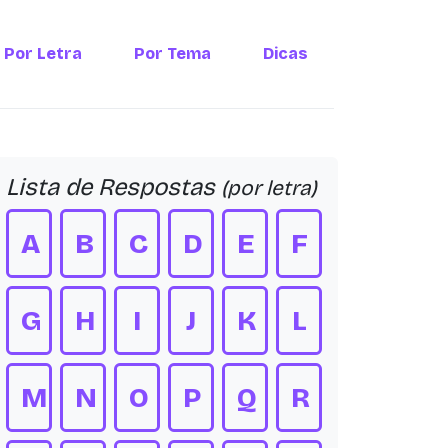
Por Letra
Por Tema
Dicas
Lista de Respostas
(por letra)
A
B
C
D
E
F
G
H
I
J
K
L
M
N
O
P
Q
R