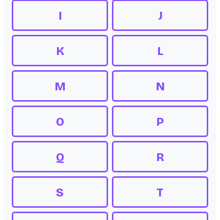
I
J
K
L
M
N
O
P
Q
R
S
T