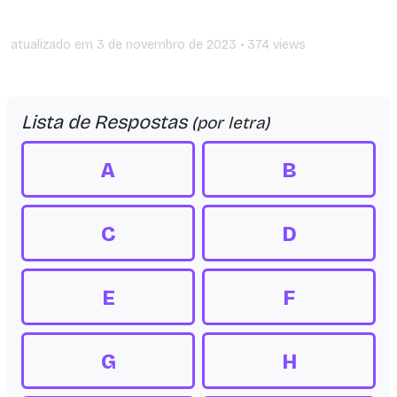
atualizado em
3 de novembro de 2023
• 374 views
Lista de Respostas
(por letra)
A
B
C
D
E
F
G
H