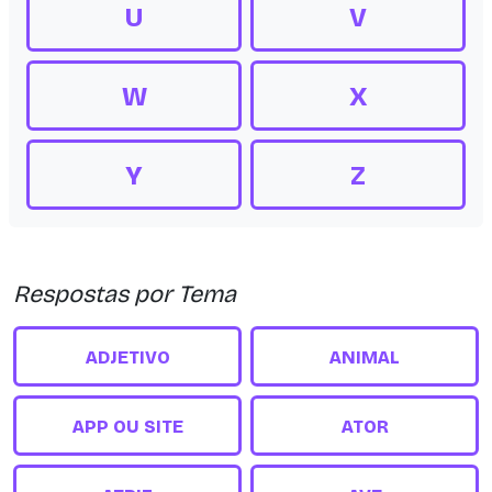
U
V
W
X
Y
Z
Respostas por Tema
ADJETIVO
ANIMAL
APP OU SITE
ATOR