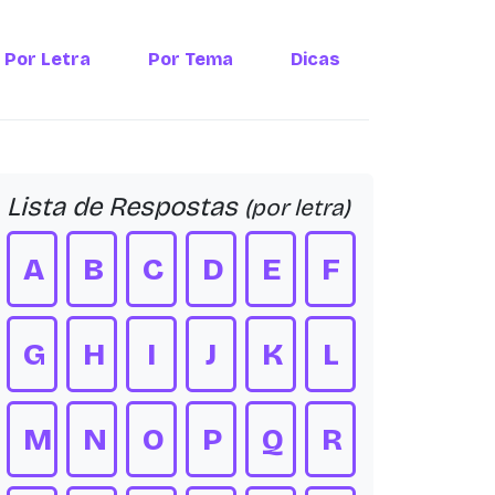
Por Letra
Por Tema
Dicas
Lista de Respostas
(por letra)
A
B
C
D
E
F
G
H
I
J
K
L
M
N
O
P
Q
R