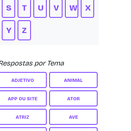
S
T
U
V
W
X
Y
Z
Respostas por Tema
ADJETIVO
ANIMAL
APP OU SITE
ATOR
ATRIZ
AVE