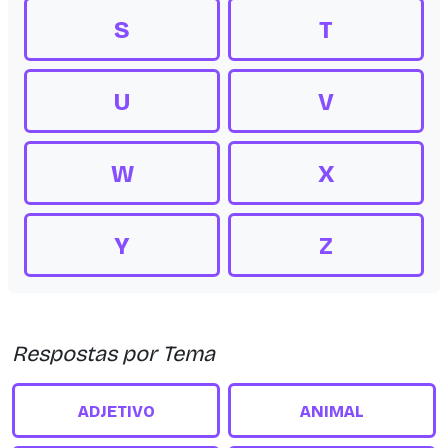
S
T
U
V
W
X
Y
Z
Respostas por Tema
ADJETIVO
ANIMAL