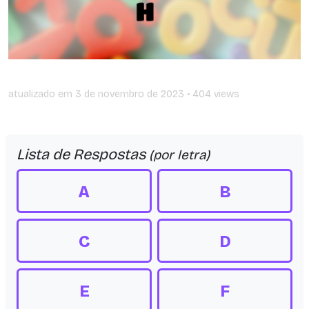
atualizado em
3 de novembro de 2023
• 404 views
Lista de Respostas
(por letra)
A
B
C
D
E
F