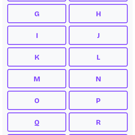
G
H
I
J
K
L
M
N
O
P
Q
R