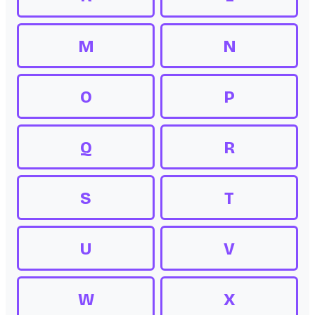
M
N
O
P
Q
R
S
T
U
V
W
X