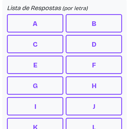
Lista de Respostas
(por letra)
A
B
C
D
E
F
G
H
I
J
K
L