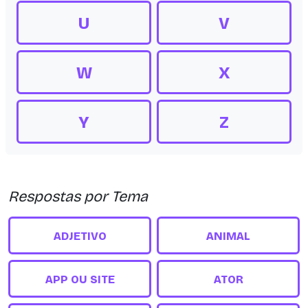
U
V
W
X
Y
Z
Respostas por Tema
ADJETIVO
ANIMAL
APP OU SITE
ATOR