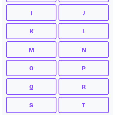
I
J
K
L
M
N
O
P
Q
R
S
T