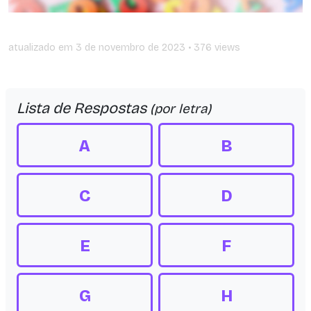
atualizado em
3 de novembro de 2023
• 376 views
Lista de Respostas
(por letra)
A
B
C
D
E
F
G
H