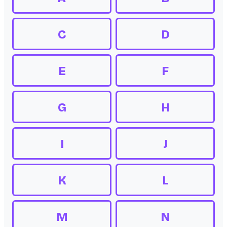
C
D
E
F
G
H
I
J
K
L
M
N