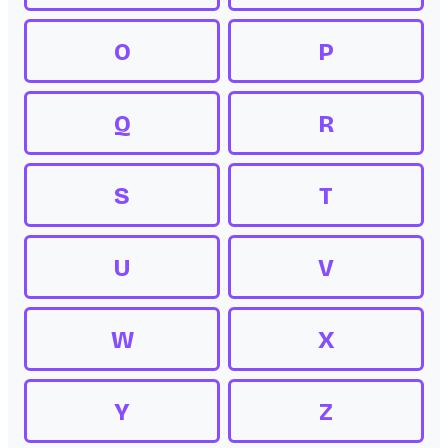
O
P
Q
R
S
T
U
V
W
X
Y
Z