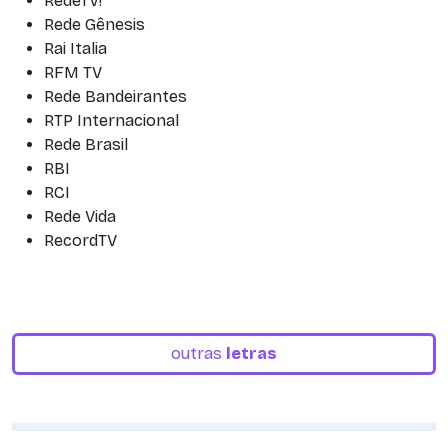
RedeTV!
Rede Gênesis
Rai Italia
RFM TV
Rede Bandeirantes
RTP Internacional
Rede Brasil
RBI
RCI
Rede Vida
RecordTV
outras
letras