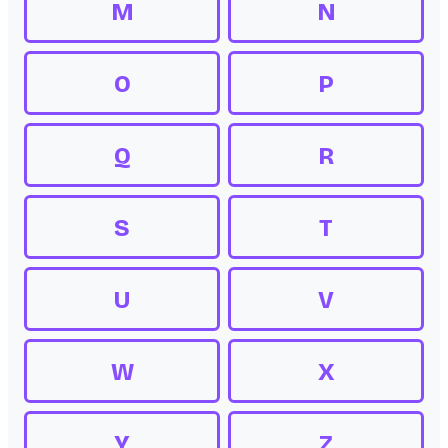
M
N
O
P
Q
R
S
T
U
V
W
X
Y
Z