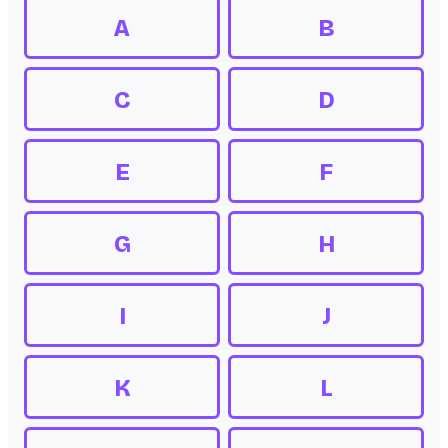
A
B
C
D
E
F
G
H
I
J
K
L