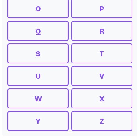
O
P
Q
R
S
T
U
V
W
X
Y
Z