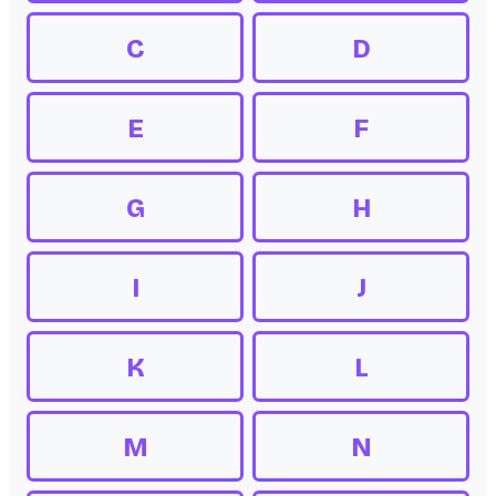
C
D
E
F
G
H
I
J
K
L
M
N