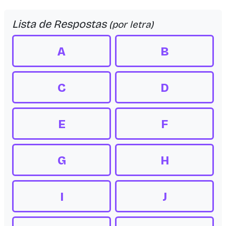
Lista de Respostas
(por letra)
A
B
C
D
E
F
G
H
I
J