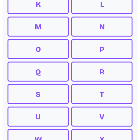
K
L
M
N
O
P
Q
R
S
T
U
V
W
X