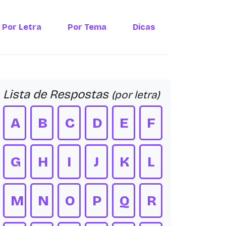
Por Letra
Por Tema
Dicas
Lista de Respostas
(por letra)
A
B
C
D
E
F
G
H
I
J
K
L
M
N
O
P
Q
R