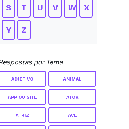
S
T
U
V
W
X
Y
Z
Respostas por Tema
ADJETIVO
ANIMAL
APP OU SITE
ATOR
ATRIZ
AVE