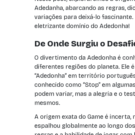
Adedanha, abarcando as regras, di
variações para deixá-lo fascinante
eletrizante domínio do Adedonha!
De Onde Surgiu o Desaf
O divertimento da Adedonha é con
diferentes regiões do planeta. Ele 
“Adedonha” em território portugu
conhecido como “Stop” em algumas
podem variar, mas a alegria e o te
mesmos.
A origem exata do Game é incerta,
espalhou globalmente ao longo dos
regras e a habilidade de jogar com