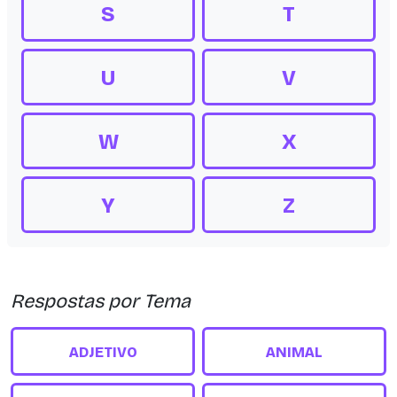
S
T
U
V
W
X
Y
Z
Respostas por Tema
ADJETIVO
ANIMAL