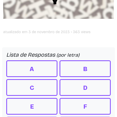
atualizado em
3 de novembro de 2023
• 363 views
Lista de Respostas
(por letra)
A
B
C
D
E
F