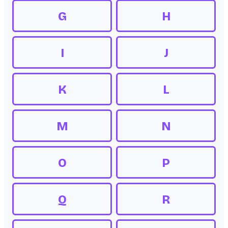
G
H
I
J
K
L
M
N
O
P
Q
R