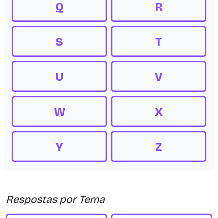
Q
R
S
T
U
V
W
X
Y
Z
Respostas por Tema