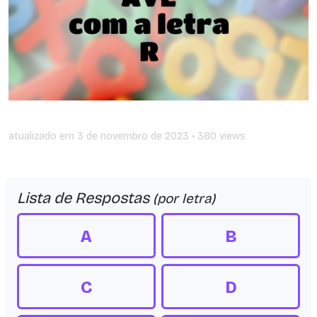
atualizado em
3 de novembro de 2023
• 380 views
Lista de Respostas
(por letra)
A
B
C
D