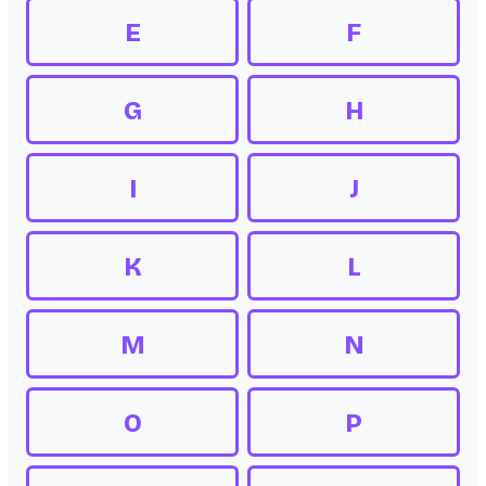
E
F
G
H
I
J
K
L
M
N
O
P