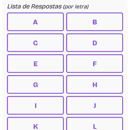
Lista de Respostas
(por letra)
A
B
C
D
E
F
G
H
I
J
K
L