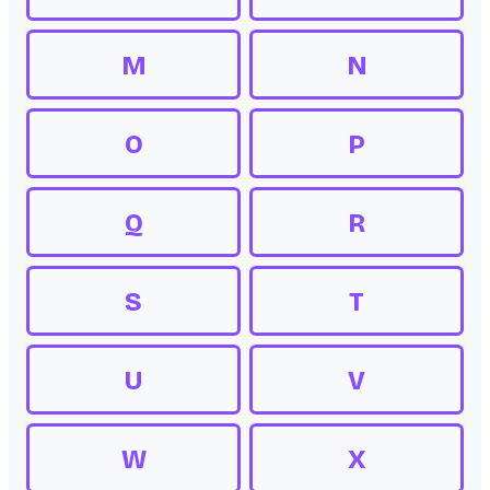
M
N
O
P
Q
R
S
T
U
V
W
X