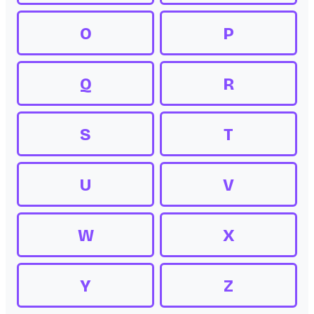
O
P
Q
R
S
T
U
V
W
X
Y
Z