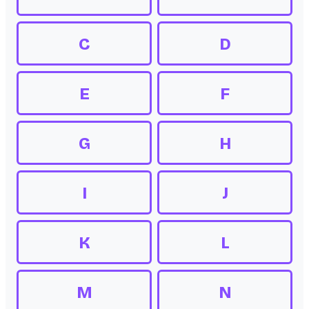
C
D
E
F
G
H
I
J
K
L
M
N