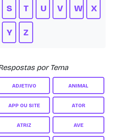
S
T
U
V
W
X
Y
Z
Respostas por Tema
ADJETIVO
ANIMAL
APP OU SITE
ATOR
ATRIZ
AVE