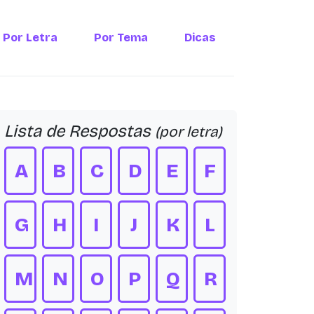
Por Letra
Por Tema
Dicas
Lista de Respostas
(por letra)
A
B
C
D
E
F
G
H
I
J
K
L
M
N
O
P
Q
R