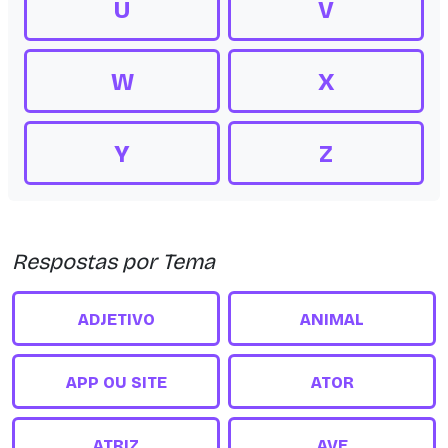
U
V
W
X
Y
Z
Respostas por Tema
ADJETIVO
ANIMAL
APP OU SITE
ATOR
ATRIZ
AVE