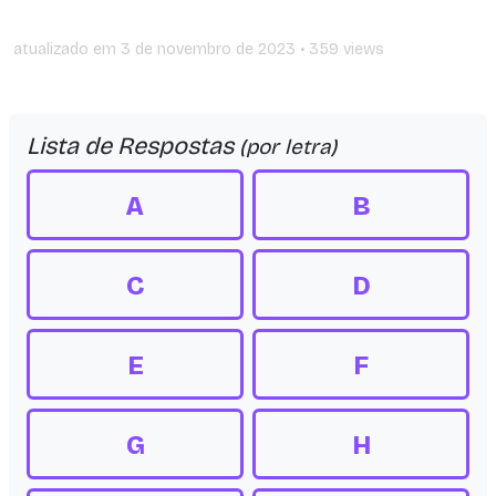
atualizado em
3 de novembro de 2023
• 359 views
Lista de Respostas
(por letra)
A
B
C
D
E
F
G
H