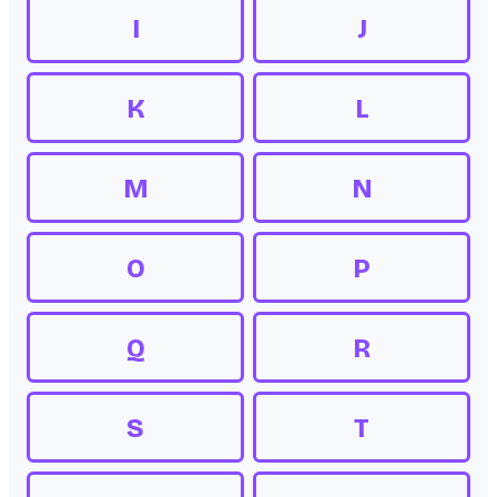
I
J
K
L
M
N
O
P
Q
R
S
T