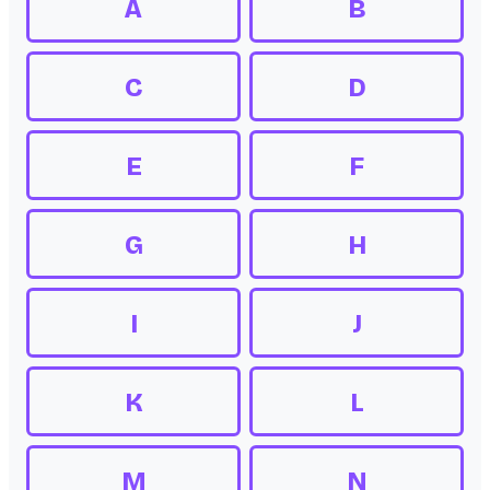
A
B
C
D
E
F
G
H
I
J
K
L
M
N