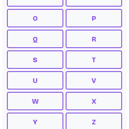
O
P
Q
R
S
T
U
V
W
X
Y
Z