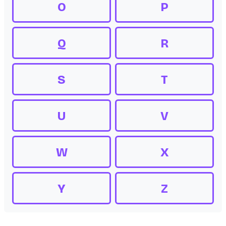
O
P
Q
R
S
T
U
V
W
X
Y
Z