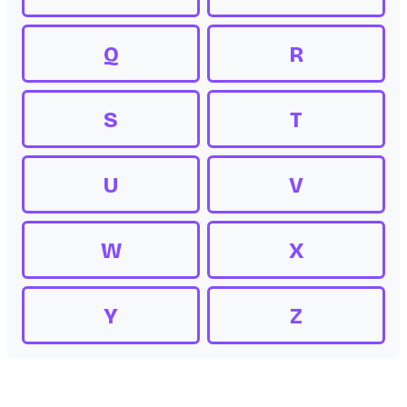
Q
R
S
T
U
V
W
X
Y
Z