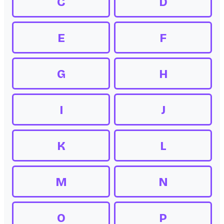
C
D
E
F
G
H
I
J
K
L
M
N
O
P