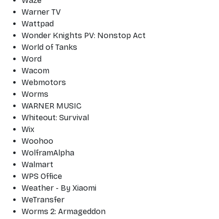
Waze
Warner TV
Wattpad
Wonder Knights PV: Nonstop Act
World of Tanks
Word
Wacom
Webmotors
Worms
WARNER MUSIC
Whiteout: Survival
Wix
Woohoo
WolframAlpha
Walmart
WPS Office
Weather - By Xiaomi
WeTransfer
Worms 2: Armageddon